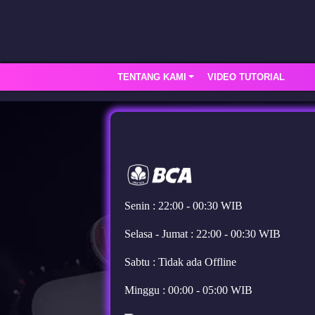
TENTANG KAMI
VIDEO TUTORIAL
Senin : 22:00 - 00:30 WIB
Selasa - Jumat : 22:00 - 00:30 WIB
Sabtu : Tidak ada Offline
Minggu : 00:00 - 05:00 WIB