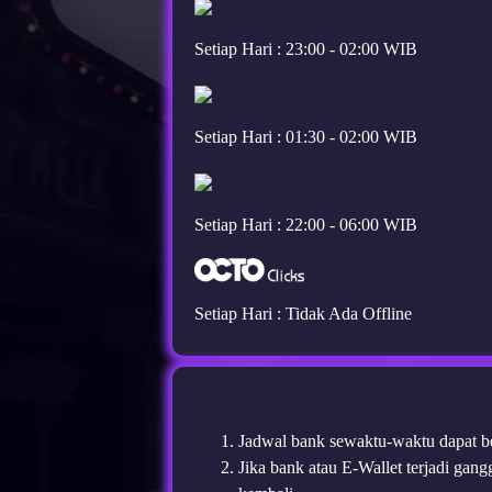
Setiap Hari : 23:00 - 02:00 WIB
Setiap Hari : 01:30 - 02:00 WIB
Setiap Hari : 22:00 - 06:00 WIB
Setiap Hari : Tidak Ada Offline
Jadwal bank sewaktu-waktu dapat b
Jika bank atau E-Wallet terjadi gang