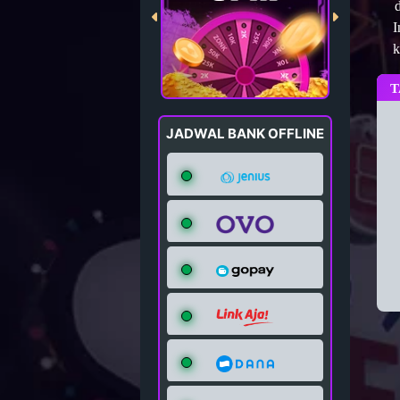
I
k
T
JADWAL BANK OFFLINE