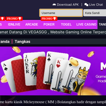
Download APK
Live Chat
O
PROMO
PROMO
S
IDNLIVE
ARCADE
POKER
TOGEL
LIVE CASINO
TAN
ng Di VEGASGG , Website Gaming Online Terpercaya Dengan Li
randa
Tangkas
me kartu klasik Mickeymouse ( MM ) Bolatangkas hadir dengan tampil