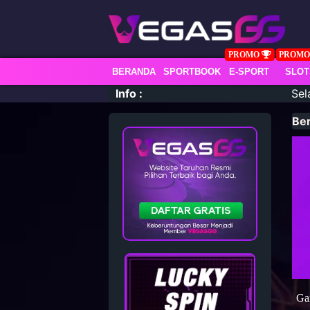
PROMO
PROM
BERANDA
SPORTBOOK
E-SPORT
SLOT
Info :
Selamat Data
Be
Ga