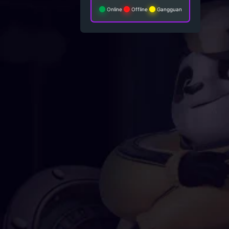
Online
Offline
Gangguan