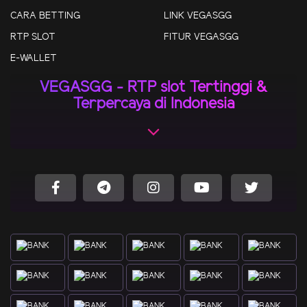
CARA BETTING
LINK VEGASGG
RTP SLOT
FITUR VEGASGG
E-WALLET
VEGASGG - RTP slot Tertinggi &
Terpercaya di Indonesia