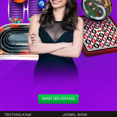
MAIN SEKARANG
TENTANG KAMI
JADWAL BANK